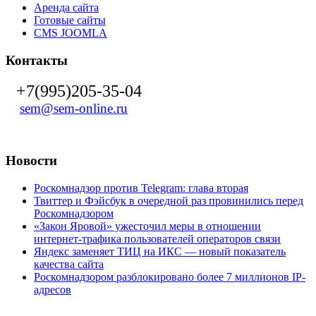
Аренда сайта
Готовые сайты
CMS JOOMLA
Контакты
+7(995)205-35-04
sem@sem-online.ru
Новости
Роскомнадзор против Telegram: глава вторая
Твиттер и Фэйсбук в очередной раз провинились перед
Роскомнадзором
«Закон Яровой» ужесточил меры в отношении
интернет-трафика пользователей операторов связи
Яндекс заменяет ТИЦ на ИКС — новый показатель
качества сайта
Роскомнадзором разблокировано более 7 миллионов IP-
адресов