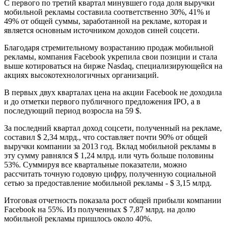
С первого по третий квартал минувшего года доля выручки
мобильной рекламы составила соответственно 30%, 41% и
49% от общей суммы, заработанной на рекламе, которая и
является основным источником доходов синей соцсети.
Благодаря стремительному возрастанию продаж мобильной
рекламы, компания Facebook укрепила свои позиции и стала
выше котироваться на бирже Nasdaq, специализирующейся на
акциях высокотехнологичных организаций.
В первых двух кварталах цена на акции Facebook не доходила
и до отметки первого публичного предложения IPO, а в
последующий период возросла на 59 $.
За последний квартал доход соцсети, полученный на рекламе,
составил $ 2,34 млрд., что составляет почти 90% от общей
выручки компании за 2013 год. Вклад мобильной рекламы в
эту сумму равнялся $ 1,24 млрд. или чуть больше половины
53%. Суммируя все квартальные показатели, можно
рассчитать точную годовую цифру, полученную социальной
сетью за предоставление мобильной рекламы - $ 3,15 млрд.
Итоговая отчетность показала рост общей прибыли компании
Facebook на 55%. Из полученных $ 7,87 млрд. на долю
мобильной рекламы пришлось около 40%.