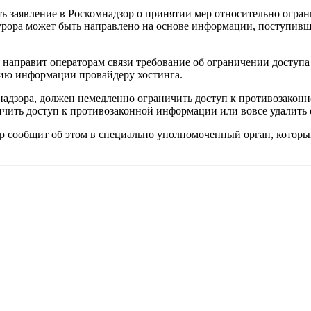
ть заявление в Роскомнадзор о принятии мер относительно огран
ора может быть направлено на основе информации, поступивше
р направит операторам связи требование об ограничении досту
нию информации провайдеру хостинга.
мнадзора, должен немедленно ограничить доступ к противозакон
ичить доступ к противозаконной информации или вовсе удалить 
ер сообщит об этом в специально уполномоченный орган, которы