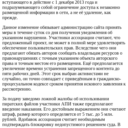
вступающего в действие с 1 декабря 2013 года и
подразумевающего собой ограничение доступа к незаконно
размещенной информации в сети, а не её удаление, как
прежде.
Данное изменение обязывает администрацию сайта принять
меры в течение суток со дня получения уведомления об
указанном нарушении. Участники ассоциации считают, что
предложенный проект, не может в полной мере удовлетворять
обеспечение пользовательских прав. Вследствие чего они
предлагают обязать авторов сообщать владельцам ресурсов о
правонарушениях с точным указанием объекта авторского
права и точным местом его размещения. Ещё предполагается
увеличение времени устранения запрещенного контента до
пяти рабочих дней. Этот срок выбран активистами не
случайно, он точно совпадает с приведённым в гражданско-
процесуальном кодексе сроком принятия искового заявления к
рассмотрению.
За подачу заведомо ложной жалобы об использовании
пиратских файлов участники АПИ также предполагают
введение наказания. Его достойным выражением они считают
штраф, размер которого определяется от 5 тыс. до 5 млн.
рублей. Вдобавок ассоциация считает необходимым
подтверждать блокировку недопустимого решением суда. В