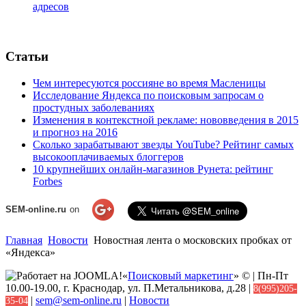
адресов
Статьи
Чем интересуются россияне во время Масленицы
Исследование Яндекса по поисковым запросам о
простудных заболеваниях
Изменения в контекстной рекламе: нововведения в 2015
и прогноз на 2016
Сколько зарабатывают звезды YouTube? Рейтинг самых
высокооплачиваемых блоггеров
10 крупнейших онлайн-магазинов Рунета: рейтинг
Forbes
SEM-online.ru
on
Главная
Новости
Новостная лента о московских пробках от
«Яндекса»
«
Поисковый маркетинг
» © | Пн-Пт
10.00-19.00, г. Краснодар, ул. П.Метальникова, д.28 |
8(995)205-
|
sem@sem-online.ru
|
Новости
35-04