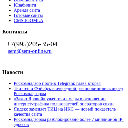
Юзабилити
Аренда сайта
Готовые сайты
CMS JOOMLA
Контакты
+7(995)205-35-04
sem@sem-online.ru
Новости
Роскомнадзор против Telegram: глава вторая
Твиттер и Фэйсбук в очередной раз провинились перед
Роскомнадзором
«Закон Яровой» ужесточил меры в отношении
интернет-трафика пользователей операторов связи
Яндекс заменяет ТИЦ на ИКС — новый показатель
качества сайта
Роскомнадзором разблокировано более 7 миллионов IP-
адресов