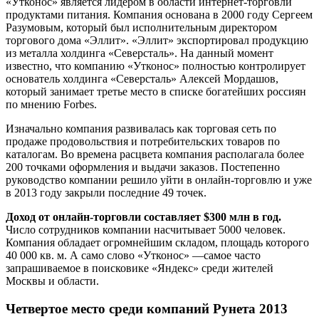
«Утконос» является лидером в области интернет-торговли
продуктами питания. Компания основана в 2000 году Сергеем
Разумовым, который был исполнительным директором
торгового дома «Эллит». «Эллит» экспортировал продукцию
из металла холдинга «Северсталь». На данный момент
известно, что компанию «Утконос» полностью контролирует
основатель холдинга «Северсталь» Алексей Мордашов,
который занимает третье место в списке богатейших россиян
по мнению Forbes.
Изначально компания развивалась как торговая сеть по
продаже продовольствия и потребительских товаров по
каталогам. Во времена расцвета компания располагала более
200 точками оформления и выдачи заказов. Постепенно
руководство компании решило уйти в онлайн-торговлю и уже
в 2013 году закрыли последние 49 точек.
Доход от онлайн-торговли составляет $300 млн в год.
Число сотрудников компании насчитывает 5000 человек.
Компания обладает огромнейшим складом, площадь которого
40 000 кв. м. А само слово «Утконос» —самое часто
запрашиваемое в поисковике «Яндекс» среди жителей
Москвы и области.
Четвертое место среди компаний Рунета 2013