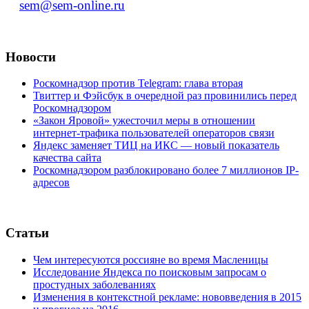
sem@sem-online.ru
Новости
Роскомнадзор против Telegram: глава вторая
Твиттер и Фэйсбук в очередной раз провинились перед
Роскомнадзором
«Закон Яровой» ужесточил меры в отношении
интернет-трафика пользователей операторов связи
Яндекс заменяет ТИЦ на ИКС — новый показатель
качества сайта
Роскомнадзором разблокировано более 7 миллионов IP-
адресов
Статьи
Чем интересуются россияне во время Масленицы
Исследование Яндекса по поисковым запросам о
простудных заболеваниях
Изменения в контекстной рекламе: нововведения в 2015