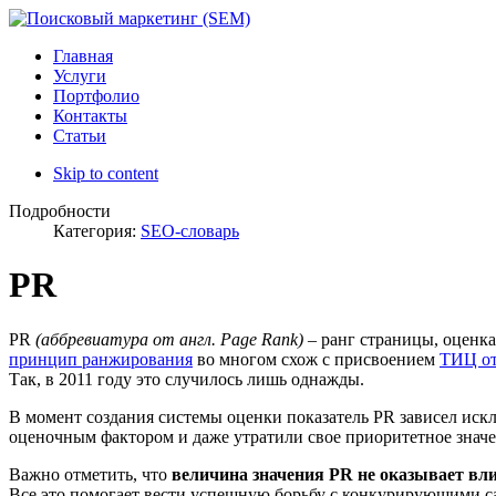
Главная
Услуги
Портфолио
Контакты
Статьи
Skip to content
Подробности
Категория:
SEO-словарь
PR
PR
(аббревиатура от англ. Page Rank)
– ранг страницы, оценк
принцип ранжирования
во многом схож с присвоением
ТИЦ от
Так, в 2011 году это случилось лишь однажды.
В момент создания системы оценки показатель PR зависел иск
оценочным фактором и даже утратили свое приоритетное значе
Важно отметить, что
величина значения PR не оказывает вл
Все это помогает вести успешную борьбу с конкурирующими с