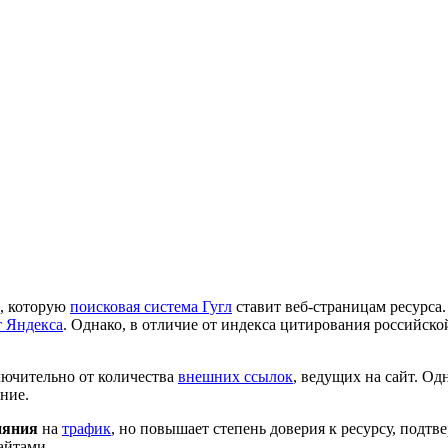
а, которую
поисковая система Гугл
ставит веб-страницам ресурса.
 Яндекса
. Однако, в отличие от индекса цитирования российск
лючительно от количества
внешних ссылок
, ведущих на сайт. О
ние.
ияния
на
трафик
, но повышает степень доверия к ресурсу, подтв
айтами.