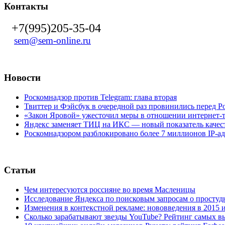
Контакты
+7(995)205-35-04
sem@sem-online.ru
Новости
Роскомнадзор против Telegram: глава вторая
Твиттер и Фэйсбук в очередной раз провинились перед 
«Закон Яровой» ужесточил меры в отношении интернет-т
Яндекс заменяет ТИЦ на ИКС — новый показатель качест
Роскомнадзором разблокировано более 7 миллионов IP-а
Статьи
Чем интересуются россияне во время Масленицы
Исследование Яндекса по поисковым запросам о простуд
Изменения в контекстной рекламе: нововведения в 2015 и
Сколько зарабатывают звезды YouTube? Рейтинг самых в