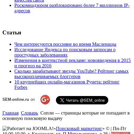
Роскомнадзором разблокировано более 7 миллионов IP-
адресов
Статьи
Чем интересуются россияне во время Масленицы
Исследование Яндекса по поисковым запросам о
простудных заболеваниях
Изменения в контекстной рекламе: нововведения в 2015
и прогноз на 2016
Сколько зарабатывают звезды YouTube? Рейтинг самых
высокооплачиваемых блоггеров
10 крупнейших онлайн-магазинов Рунета: рейтинг
Forbes
SEM-online.ru
on
Главная
Словарь
Сопли — страницы которые не попадают в
основную поисковую выдачу
«
Поисковый маркетинг
» © | Пн-Пт
10.00-19.00, г. Краснодар, ул. П.Метальникова, д.28 |