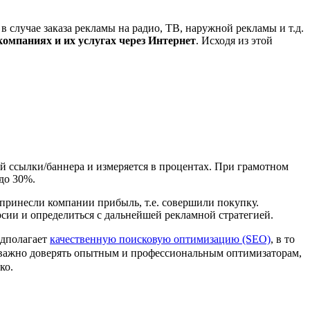
 случае заказа рекламы на радио, ТВ, наружной рекламы и т.д.
компаниях и их услугах через Интернет
. Исходя из этой
й ссылки/баннера и измеряется в процентах. При грамотном
до 30%.
 принесли компании прибыль, т.е. совершили покупку.
рсии и определиться с дальнейшей рекламной стратегией.
едполагает
качественную поисковую оптимизацию (SEO)
, в то
к важно доверять опытным и профессиональным оптимизаторам,
ко.