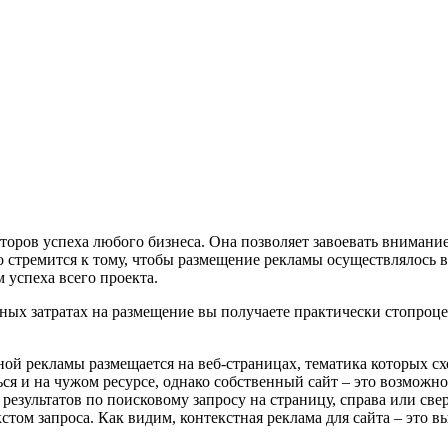
оров успеха любого бизнеса. Она позволяет завоевать внимание
 стремится к тому, чтобы размещение рекламы осуществлялось в
 успеха всего проекта.
ьных затратах на размещение вы получаете практически стопроц
ной рекламы размещается на веб-страницах, тематика которых сх
я и на чужом ресурсе, однако собственный сайт – это возможнос
результатов по поисковому запросу на страницу, справа или све
екстом запроса. Как видим, контекстная реклама для сайта – э