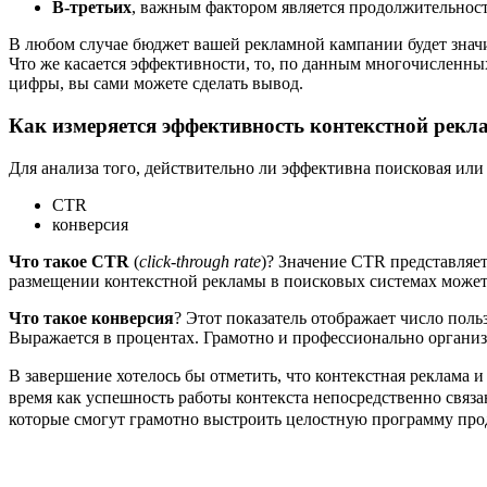
В-третьих
, важным фактором является продолжительнос
В любом случае бюджет вашей рекламной кампании будет значит
Что же касается эффективности, то, по данным многочисленн
цифры, вы сами можете сделать вывод.
Как измеряется эффективность контекстной рекл
Для анализа того, действительно ли эффективна поисковая или
CTR
конверсия
Что такое CTR
(
click-through rate
)? Значение CTR представляе
размещении контекстной рекламы в поисковых системах может
Что такое конверсия
? Этот показатель отображает число поль
Выражается в процентах. Грамотно и профессионально организ
В завершение хотелось бы отметить, что контекстная реклама
время как успешность работы контекста непосредственно свя
которые смогут грамотно выстроить целостную программу прод