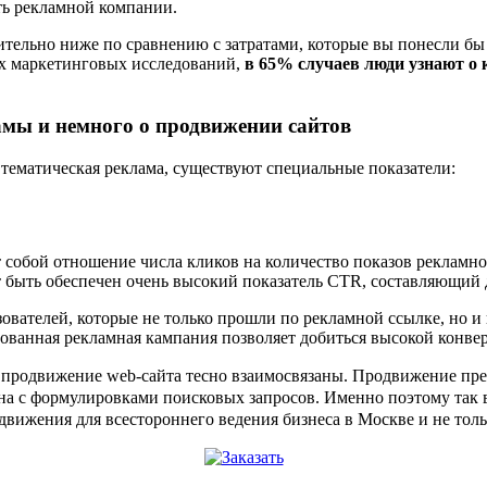
ть рекламной компании.
ельно ниже по сравнению с затратами, которые вы понесли бы в
ых маркетинговых исследований,
в 65% случаев люди узнают о 
амы и немного о продвижении сайтов
 тематическая реклама, существуют специальные показатели:
т собой отношение числа кликов на количество показов рекламно
 быть обеспечен очень высокий показатель CTR, составляющий 
зователей, которые не только прошли по рекламной ссылке, но и
ованная рекламная кампания позволяет добиться высокой конве
 и продвижение web-сайта тесно взаимосвязаны. Продвижение пр
зана с формулировками поисковых запросов. Именно поэтому та
вижения для всестороннего ведения бизнеса в Москве и не толь