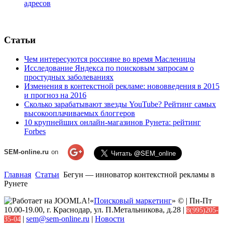
адресов
Статьи
Чем интересуются россияне во время Масленицы
Исследование Яндекса по поисковым запросам о
простудных заболеваниях
Изменения в контекстной рекламе: нововведения в 2015
и прогноз на 2016
Сколько зарабатывают звезды YouTube? Рейтинг самых
высокооплачиваемых блоггеров
10 крупнейших онлайн-магазинов Рунета: рейтинг
Forbes
SEM-online.ru
on
Главная
Статьи
Бегун — инноватор контекстной рекламы в
Рунете
«
Поисковый маркетинг
» © | Пн-Пт
10.00-19.00, г. Краснодар, ул. П.Метальникова, д.28 |
8(995)205-
|
sem@sem-online.ru
|
Новости
35-04