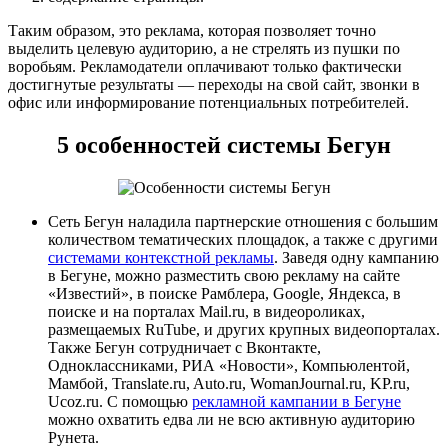
Таким образом, это реклама, которая позволяет точно
выделить целевую аудиторию, а не стрелять из пушки по
воробьям. Рекламодатели оплачивают только фактически
достигнутые результаты — переходы на свой сайт, звонки в
офис или информирование потенциальных потребителей.
5 особенностей системы Бегун
Сеть Бегун наладила партнерские отношения с большим
количеством тематических площадок, а также с другими
системами контекстной рекламы
. Заведя одну кампанию
в Бегуне, можно разместить свою рекламу на сайте
«Известий», в поиске Рамблера, Google, Яндекса, в
поиске и на порталах Mail.ru, в видеороликах,
размещаемых RuTube, и других крупных видеопорталах.
Также Бегун сотрудничает с Вконтакте,
Одноклассниками, РИА «Новости», Компьюлентой,
Мамбой, Translate.ru, Auto.ru, WomanJournal.ru, KP.ru,
Ucoz.ru. С помощью
рекламной кампании в Бегуне
можно охватить едва ли не всю активную аудиторию
Рунета.