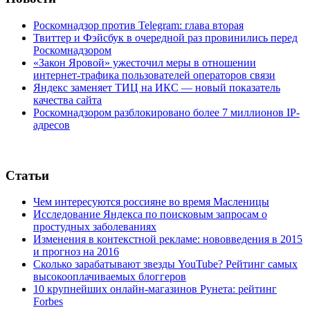
Роскомнадзор против Telegram: глава вторая
Твиттер и Фэйсбук в очередной раз провинились перед
Роскомнадзором
«Закон Яровой» ужесточил меры в отношении
интернет-трафика пользователей операторов связи
Яндекс заменяет ТИЦ на ИКС — новый показатель
качества сайта
Роскомнадзором разблокировано более 7 миллионов IP-
адресов
Статьи
Чем интересуются россияне во время Масленицы
Исследование Яндекса по поисковым запросам о
простудных заболеваниях
Изменения в контекстной рекламе: нововведения в 2015
и прогноз на 2016
Сколько зарабатывают звезды YouTube? Рейтинг самых
высокооплачиваемых блоггеров
10 крупнейших онлайн-магазинов Рунета: рейтинг
Forbes