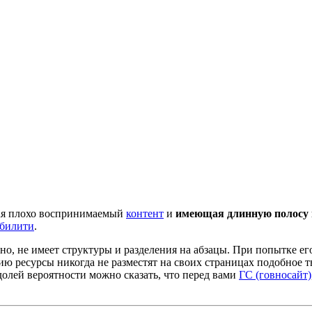
щая плохо воспринимаемый
контент
и
имеющая длинную полосу
билити
.
, не имеет структуры и разделения на абзацы. При попытке его 
 ресурсы никогда не разместят на своих страницах подобное тв
долей вероятности можно сказать, что перед вами
ГС (говносайт)