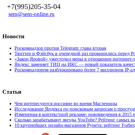
+7(995)205-35-04
sem@sem-online.ru
Новости
Роскомнадзор против Telegram: глава вторая
Твиттер и Фэйсбук в очередной раз провинились перед 
«Закон Яровой» ужесточил меры в отношении интернет-т
Яндекс заменяет ТИЦ на ИКС — новый показатель качест
Роскомнадзором разблокировано более 7 миллионов IP-а
Статьи
Чем интересуются россияне во время Масленицы
Исследование Яндекса по поисковым запросам о простуд
Изменения в контекстной рекламе: нововведения в 2015 и
Сколько зарабатывают звезды YouTube? Рейтинг самых в
10 крупнейших онлайн-магазинов Рунета: рейтинг Forbes