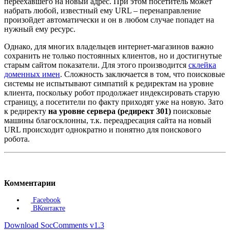
переехавшего на новый адрес. При этом посетитель может
набрать любой, известный ему URL – перенаправление
произойдет автоматически и он в любом случае попадет на
нужный ему ресурс.
Однако, для многих владельцев интернет-магазинов важно
сохранить не только постоянных клиентов, но и достигнутые
старым сайтом показатели. Для этого производится
склейка
доменных имен
. Сложность заключается в том, что поисковые
системы не испытывают симпатий к редиректам на уровне
клиента, поскольку робот продолжает индексировать старую
страницу, а посетители по факту приходят уже на новую. Зато
к редиректу
на уровне сервера (редирект 301)
поисковые
машины благосклонны, т.к. переадресация сайта на новый
URL происходит однократно и понятно для поискового
робота.
Комментарии
Facebook
ВКонтакте
Download SocComments v1.3